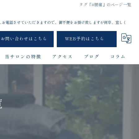
タグ『#腰痛』のページ一覧
しお電話させていただきますので、御不便をお掛け致しますが何卒、宜しく
お問い合わせはこちら
WEB予約はこちら
当サロンの特徴
アクセス
ブログ
コラム
首こり
肩こり
覧
頭痛
姿勢
ドライヘッドスパ