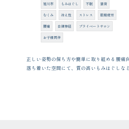
旭川市
もみほぐし
不眠
猫背
むくみ
冷え性
ストレス
眼精疲労
腰痛
自律神経
プライベートサロン
お子様同伴
正しい姿勢の保ち方や簡単に取り組める腰痛
落ち着いた空間にて、質の高いもみほぐしな