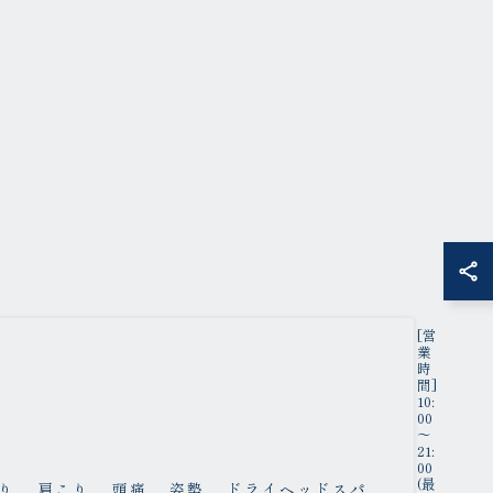
[営
業
時
間]
10:
00
～
21:
00
(最
り
肩こり
頭痛
姿勢
ドライヘッドスパ