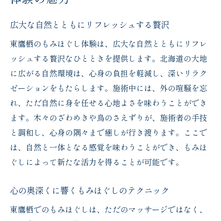
ーションを
広大な自然とともにリフレッシュする贅沢
大自然の恵みを肌で感じる癒しの時間
東鷹栖のもみほぐし体験は、広大な自然とともにリフレ
森の静けさと共に味わう心の開放
ッシュする贅沢なひとときを提供します。北海道の大地
筋肉の緊張を和らげる自然の力
に広がる自然環境は、心身の負担を軽減し、深いリラク
旭川市で体験する特別なリラクゼーション
ゼーションをもたらします。施術中には、外の喧騒を忘
心身をリフレッシュする自然のエネルギー
れ、ただ自然に身を任せる心地よさを味わうことができ
日常を忘れさせる極上のリラクゼーション
ます。木々のざわめきや鳥のさえずりが、施術者の手技
肩こり解消だけじゃない！心も満たすもみほぐ
と調和し、心身の隅々まで癒しが行き渡ります。ここで
しの力
は、自然と一体となる感覚を味わうことができ、もみほ
ぐしによって新たな活力を得ることが可能です。
精神的な疲れも和らげるもみほぐしの魅力
心の奥まで届く癒しのテクニック
心の奥深くに響くもみほぐしのテクニック
全身ケアで得られる心身の調和
東鷹栖でのもみほぐしは、ただのマッサージではなく、
心を軽くする贅沢なひととき