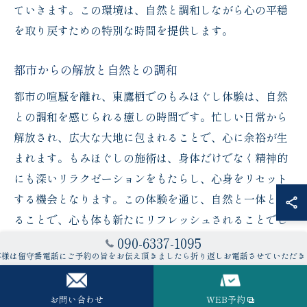
ていきます。この環境は、自然と調和しながら心の平穏
を取り戻すための特別な時間を提供します。
都市からの解放と自然との調和
都市の喧騒を離れ、東鷹栖でのもみほぐし体験は、自然
との調和を感じられる癒しの時間です。忙しい日常から
解放され、広大な大地に包まれることで、心に余裕が生
まれます。もみほぐしの施術は、身体だけでなく精神的
にも深いリラクゼーションをもたらし、心身をリセット
する機会となります。この体験を通じ、自然と一体とな
ることで、心も体も新たにリフレッシュされることでし
ょう。
090-6337-1095
客様は留守番電話にご予約の旨をお伝え頂きましたら折り返しお電話させていただき
贅沢な静寂の中で心身を休める
お問い合わせ
WEB予約
東鷹栖のもみほぐし体験は、贅沢な静寂の中で心身を休