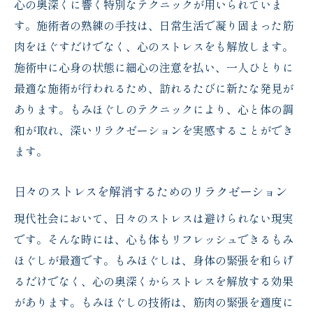
心の奥深くに響く特別なテクニックが用いられていま
感情のバランスを整える施術
す。施術者の熟練の手技は、日常生活で凝り固まった筋
ストレスフリーな生活への第一歩
肉をほぐすだけでなく、心のストレスをも解放します。
北海道旭川市で味わう特別なもみほぐしのひと
施術中に心身の状態に細心の注意を払い、一人ひとりに
とき
最適な施術が行われるため、訪れるたびに新たな発見が
地域に根ざした温かみのあるサービス
あります。もみほぐしのテクニックにより、心と体の調
プロの技術で心身をリセット
和が取れ、深いリラクゼーションを実感することができ
ます。
自然と調和する施術の力
北海道ならではの贅沢なリラクゼーション
日々のストレスを解消するためのリラクゼーション
体験
現代社会において、日々のストレスは避けられない現実
心の栄養を補うもみほぐし
です。そんな時には、心も体もリフレッシュできるもみ
リラクゼーションの真髄を味わう
ほぐしが最適です。もみほぐしは、身体の緊張を和らげ
熟練施術者による極上のもみほぐしで心のエネ
るだけでなく、心の奥深くからストレスを解放する効果
ルギーを再充電
があります。もみほぐしの技術は、筋肉の緊張を適度に
経験豊富な施術者による安心のケア