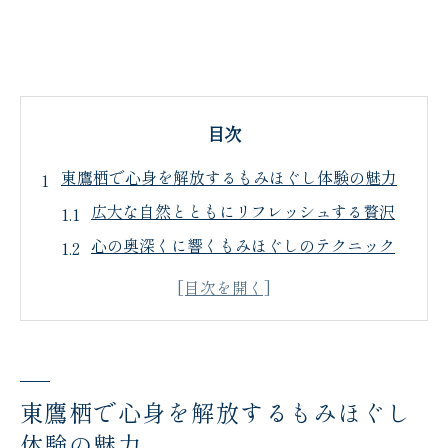
目次
東鷹栖で心身を解放するもみほぐし体験の魅力
広大な自然とともにリフレッシュする贅沢
心の奥深くに響くもみほぐしのテクニック
日々のストレスを解消するためのリラクゼ
ーション
東鷹栖の大地がもたらす心身の癒し
熟練の施術者による至福のひととき
東鷹栖で心身を解放するもみほぐし
都市生活からの解放と自然の調和
体験の魅力
旭川市の自然が育むもみほぐしで深いリラクゼ