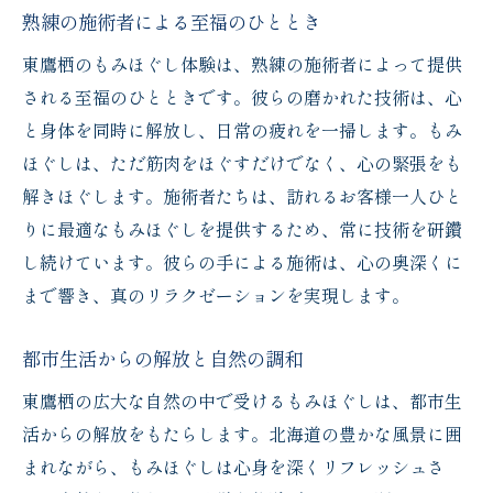
熟練の施術者による至福のひととき
東鷹栖の大地が提供する心身の癒しもみほぐし
心身を癒す施術の特別な魅力
東鷹栖のもみほぐし体験は、熟練の施術者によって提供
される至福のひとときです。彼らの磨かれた技術は、心
大地のエネルギーを感じる施術
と身体を同時に解放し、日常の疲れを一掃します。もみ
心の健康を促進するもみほぐし
ほぐしは、ただ筋肉をほぐすだけでなく、心の緊張をも
自然と調和する体験の価値
解きほぐします。施術者たちは、訪れるお客様一人ひと
地元の施術者からの温かいケア
りに最適なもみほぐしを提供するため、常に技術を研鑽
心身のバランスを整えるもみほぐし
し続けています。彼らの手による施術は、心の奥深くに
心の奥深くまで響く旭川市のもみほぐし体験
まで響き、真のリラクゼーションを実現します。
心の癒しを提供するプロの技
都市生活からの解放と自然の調和
深いリラクゼーションの真髄を探る
心に残る鮮烈なもみほぐし体験
東鷹栖の広大な自然の中で受けるもみほぐしは、都市生
活からの解放をもたらします。北海道の豊かな風景に囲
感情をリセットする施術の魅力
まれながら、もみほぐしは心身を深くリフレッシュさ
心の健康を保つためのヒント