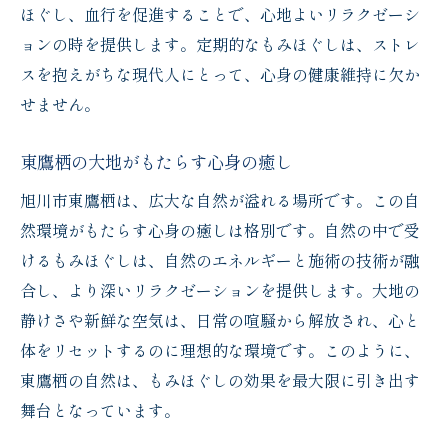
ほぐし、血行を促進することで、心地よいリラクゼーシ
心身をリセットするプロのテクニック
ョンの時を提供します。定期的なもみほぐしは、ストレ
心の疲れを癒すための特別な時間
スを抱えがちな現代人にとって、心身の健康維持に欠か
エネルギーを高める施術の秘密
せません。
深いリラクゼーションを提供する技術
東鷹栖の大地がもたらす心身の癒し
心を元気にするもみほぐしの効果
旭川市東鷹栖は、広大な自然が溢れる場所です。この自
日常の喧騒を忘れて自然の中で味わうもみほぐ
然環境がもたらす心身の癒しは格別です。自然の中で受
しの贅沢
けるもみほぐしは、自然のエネルギーと施術の技術が融
心地よい静けさと共にリフレッシュ
合し、より深いリラクゼーションを提供します。大地の
自然に包まれる贅沢な癒し時間
静けさや新鮮な空気は、日常の喧騒から解放され、心と
心の平穏を取り戻すための環境
体をリセットするのに理想的な環境です。このように、
都市からの解放と自然との調和
東鷹栖の自然は、もみほぐしの効果を最大限に引き出す
贅沢な静寂の中で心身を休める
舞台となっています。
心に残る特別なリラクゼーションの記憶