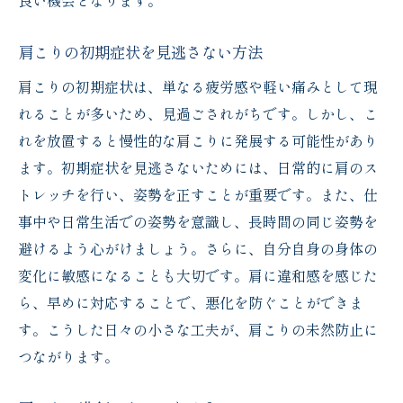
良い機会となります。
肩こりの痛みが広がる場合の対策
症状の周期的変化を観察する方法
肩こりの初期症状を見逃さない方法
専門家に相談するタイミング
肩こりの初期症状は、単なる疲労感や軽い痛みとして現
肩こりの改善に役立つ具体的な生活習慣の見直
れることが多いため、見過ごされがちです。しかし、こ
し
れを放置すると慢性的な肩こりに発展する可能性があり
日常に取り入れたい簡単なストレッチ
ます。初期症状を見逃さないためには、日常的に肩のス
正しいデスクワーク姿勢のポイント
トレッチを行い、姿勢を正すことが重要です。また、仕
事中や日常生活での姿勢を意識し、長時間の同じ姿勢を
適度な休憩が肩こりを防ぐ理由
避けるよう心がけましょう。さらに、自分自身の身体の
肩こり解消に効果的な趣味・活動
変化に敏感になることも大切です。肩に違和感を感じた
睡眠環境の整え方と肩こりの関係
ら、早めに対応することで、悪化を防ぐことができま
日常的なリラクゼーション法のおすすめ
す。こうした日々の小さな工夫が、肩こりの未然防止に
肩こりの症状変化に応じた効果的な対策法
つながります。
初期症状に効くセルフケア法