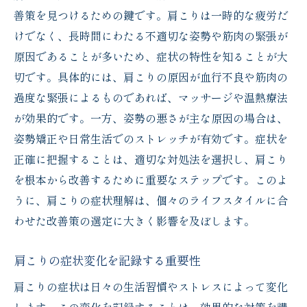
善策を見つけるための鍵です。肩こりは一時的な疲労だ
肩こりが重症化するリスクは？
けでなく、長時間にわたる不適切な姿勢や筋肉の緊張が
肩こりと首の痛みの関係について
原因であることが多いため、症状の特性を知ることが大
肩こりに効果的な市販薬の選び方
切です。具体的には、肩こりの原因が血行不良や筋肉の
専門家が推奨する肩こり対策とは
過度な緊張によるものであれば、マッサージや温熱療法
肩こりに関する最新研究結果
が効果的です。一方、姿勢の悪さが主な原因の場合は、
肩こりの根本解決に向けた健康的な肩を取り戻
姿勢矯正や日常生活でのストレッチが有効です。症状を
すステップ
正確に把握することは、適切な対処法を選択し、肩こり
を根本から改善するために重要なステップです。このよ
継続的な改善をサポートするプラン
うに、肩こりの症状理解は、個々のライフスタイルに合
肩こりに対する長期的な予防策
わせた改善策の選定に大きく影響を及ぼします。
健康的な生活習慣が肩こりを防ぐ理由
専門家のサポートを活用する方法
肩こりの症状変化を記録する重要性
自己管理で肩こりを防ぐための心構え
肩こりの症状は日々の生活習慣やストレスによって変化
肩こりから解放されるための日々の実践