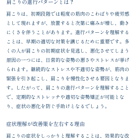
慢性化した肩こりに対するアプローチ
肩こりの進行パターンとは？
専門マッサージとその選び方
肩こりは、初期段階では軽度の筋肉のこわばりや疲労感
症状別ストレッチとエクササイズ
として現れますが、放置すると次第に痛みが増し、動き
にくさを伴うことがあります。進行パターンを理解する
セルフマッサージで肩こりを和らげる
ことは、早期の適切な対策を講じるために重要です。多
肩こり対策に役立つツールの紹介
くの人が肩こりの初期症状を見逃し、悪化させてしまう
肩こりの改善には正しい姿勢とストレッチが鍵
原因の一つには、日常的な姿勢の悪さやストレスが挙げ
肩こり防止のための姿勢チェック法
られます。継続的なストレスや不適切な姿勢が、筋肉の
効果的なストレッチルーチンの組み立て方
緊張を引き起こし、肩こりを慢性化させる要因となりま
姿勢改善が肩こりを軽減する理由
す。したがって、肩こりの進行パターンを理解すること
肩こり解消に役立つヨガポーズ
で、定期的なストレッチや適切な姿勢矯正が可能とな
オフィスでできる簡単姿勢改善法
り、症状の悪化を防ぐ手助けとなるでしょう。
正しい呼吸法で肩こりを和らげる
症状理解が改善策を左右する理由
肩こりに関するよくある質問に専門家が回答
肩こりの症状をしっかりと理解することは、効果的な改
肩こりと慢性的な痛みの違いは？