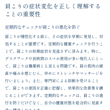
肩こりの症状変化を正しく理解する
専門家による診断のメリット
ことの重要性
肩こりの原因とライフスタイルの密接な関係
デスクワークが肩こりを引き起こすメカニ
定期的なチェックが肩こりの悪化を防ぐ
ズム
肩こりが慢性化する前に、その症状を早期に発見し、対
ストレスが肩こりに与える影響
処することが重要です。定期的な健康チェックを行うこ
生活習慣による肩こりの種類
とで、肩こりの初期症状を見逃さずに済みます。特に、
日常の姿勢と肩こりの関係性
デスクワークや長時間のスマホ使用が多い現代人にとっ
運動不足が肩に与える負担
て、肩こりは職業病とも言える問題です。肩の筋肉の硬
食生活の見直しで肩こりを軽減
直や痛みを感じたら、早めにストレッチやマッサージを
肩こりの症状変化に気づくためのサイン
行いましょう。また、専門家による診断を受けること
で、肩こりの原因を正確に把握し、効果的な改善策を講
肩こりの痛みの強さとその変化
じることができます。定期的なチェックは、肩こりの進
肩の張り感が示すもの
行を防ぐだけでなく、自分の健康状態を総合的に見直す
頭痛やめまいとの関連性