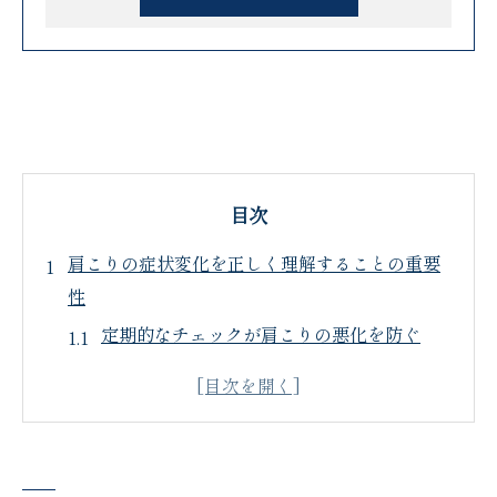
目次
肩こりの症状変化を正しく理解することの重要
性
定期的なチェックが肩こりの悪化を防ぐ
肩こりの初期症状を見逃さない方法
肩こりの進行パターンとは？
症状理解が改善策を左右する理由
肩こりの症状変化を記録する重要性