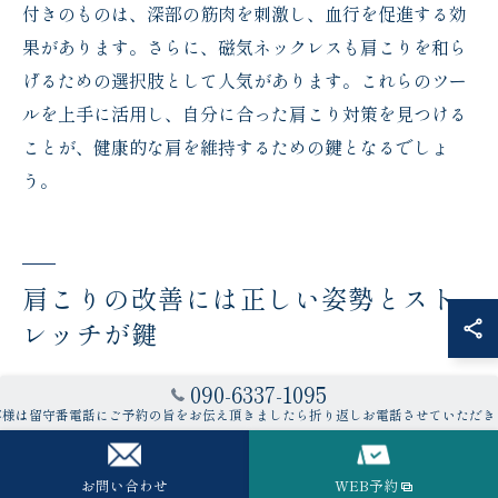
付きのものは、深部の筋肉を刺激し、血行を促進する効
果があります。さらに、磁気ネックレスも肩こりを和ら
げるための選択肢として人気があります。これらのツー
ルを上手に活用し、自分に合った肩こり対策を見つける
ことが、健康的な肩を維持するための鍵となるでしょ
う。
肩こりの改善には正しい姿勢とスト
レッチが鍵
肩こり防止のための姿勢チェック法
090-6337-1095
客様は留守番電話にご予約の旨をお伝え頂きましたら折り返しお電話させていただき
肩こりは多くの人が抱える悩みですが、その多くは姿勢
の悪さが原因です。まずは、鏡の前で自分の姿勢をチェ
お問い合わせ
WEB予約