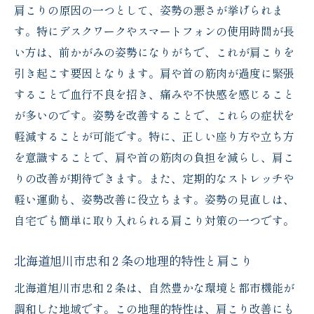
肩こりの原因の一つとして、姿勢の悪さが挙げられま
まる
す。特にデスクワークやスマートフォンの使用時間が長
肩こり解消がもたらす生活の質の向上
い方は、前かがみの姿勢になりがちで、これが肩こりを
快適生活をサポートする習慣
引き起こす要因となります。肩や首の筋肉が過度に緊張
肩こりから解放された生活の利点
することで血行不良を招き、痛みや不快感を感じること
旭川市忠和２条で始める新たな日常
が多いのです。姿勢を改善することで、これらの症状を
軽減することが可能です。特に、正しい座り方や立ち方
肩こり改善が健康に与える長期的な影響
を意識することで、肩や首の筋肉の負担を減らし、肩こ
肩こりのない日常を持続させるために
りの改善が期待できます。また、定期的なストレッチや
日常のストレスと肩こりを旭川市忠和２条でリ
軽い運動も、姿勢改善に役立ちます。姿勢の見直しは、
セット
自宅でも簡単に取り入れられる肩こり対策の一つです。
ストレス解消に効果的なメンタルケア
肩こりとストレスの悪循環を断ち切る方法
北海道旭川市忠和２条の地理的特性と肩こり
旭川市忠和２条の環境で心身をリラックス
北海道旭川市忠和２条は、自然豊かな環境と都市機能が
ストレスフリーの生活を目指して
調和した地域です。この地理的特性は、肩こり改善にも