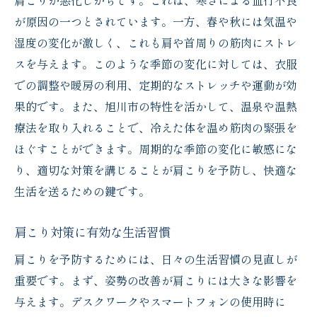
肩こりが悪化しがちです。これは、寒さによる血行不良
が原因の一つとされています。一方、春や秋には気温や
新たな日常を支える肩こり改善のアプロー
湿度の変化が激しく、これも肩や首周りの筋肉にストレ
チ
スを与えます。このような季節の変化に対しては、衣服
旭川市忠和２条での新しいライフスタイル
での調整や暖房の利用、定期的なストレッチや運動が効
肩こりのない生活で得られる新たな発見
果的です。また、旭川市の特性を活かして、温泉や温熱
持続可能な肩こり改善へのステップ
療法を取り入れることで、冷えた体を温め筋肉の緊張を
地域のサポートを活用した肩こり対策
ほぐすことができます。周期的な季節の変化に敏感にな
り、適切な対策を講じることが肩こりを予防し、快適な
生活を送るための鍵です。
肩こり対策に有効な生活習慣
肩こりを予防するためには、日々の生活習慣の見直しが
重要です。まず、姿勢の改善が肩こりには大きな影響を
与えます。デスクワークやスマートフォンの使用時に