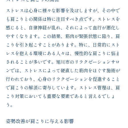
デスクワーク中の肩こり予防法
ストレスは心身に様々な影響を及ぼしますが、その中で
旭川市忠和２条の専門家によるアドバイス
も肩こりとの関係は特に注目すべき点です。ストレスを
肩こり解消に効果的なセルフケア
感じると、自律神経が乱れ、それによって血行が悪化し
肩こり対策におすすめのグッズ
やすくなります。この結果、筋肉が緊張状態に陥り、肩
活動的な生活が肩こり改善につながる理由
こりを引き起こすことがあります。特に、日常的にスト
肩の重さから解放される旭川市忠和２条の施術
レスを抱える環境にある人々は、慢性的な肩こりに悩ま
体験
されることが多いです。旭川市のリラクゼーションサロ
施術による肩こりへの即効性
ンでは、ストレスによって硬直した筋肉をほぐす施術が
旭川市忠和２条の施術が選ばれる理由
行われており、心身のリラクゼーションを促進すること
で肩こりの解消に寄与しています。ストレス管理は、肩
施術者の技術と経験が生み出す安心感
こり対策においても重要な要素であると言えるでしょ
施術後に感じる体の軽さとは
う。
個別対応の施術で体感する特別な時間
施術を受ける前に知っておくべきこと
姿勢改善が肩こりに与える影響
肩こりからの快適生活は旭川市忠和２条から始