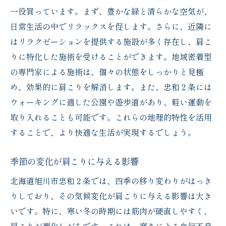
日常で取り入れたいリラクゼーション法
一役買っています。まず、豊かな緑と清らかな空気が、
肩こり改善がメンタルにもたらすポジティ
日常生活の中でリラックスを促します。さらに、近隣に
ブ効果
はリラクゼーションを提供する施設が多く存在し、肩こ
りに特化した施術を受けることができます。地域密着型
旭川市忠和２条が提供する肩こりへのオーダー
の専門家による施術は、個々の状態をしっかりと見極
メイド施術
め、効果的に肩こりを解消します。また、忠和２条には
個々の状態に合わせた施術プラン
ウォーキングに適した公園や遊歩道があり、軽い運動を
肩こり施術のカスタマイズによる効果
取り入れることも可能です。これらの地理的特性を活用
施術者と一緒に作る理想の施術プログラム
することで、より快適な生活が実現するでしょう。
オーダーメイド施術のメリットと効果
一人ひとりに寄り添う施術スタイル
季節の変化が肩こりに与える影響
長期的改善を目指した施術アプローチ
北海道旭川市忠和２条では、四季の移り変わりがはっき
肩こりの原因から解放され旭川市忠和２条で新
りしており、その気候変化が肩こりに与える影響は大き
たな日常を
いです。特に、寒い冬の時期には筋肉が硬直しやすく、
肩こりの根本原因にアプローチする方法