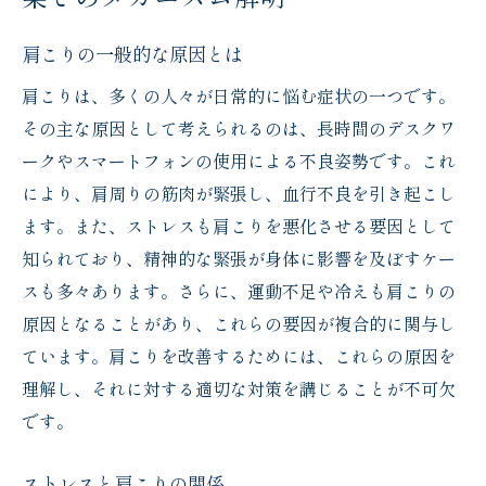
旭川市忠和２条のリラクゼーションスポットで
肩こりの一般的な原因とは
肩こり解消
肩こりは、多くの人々が日常的に悩む症状の一つです。
地元で人気のリラクゼーションスポット紹
その主な原因として考えられるのは、長時間のデスクワ
介
ークやスマートフォンの使用による不良姿勢です。これ
施術前に知っておきたい準備と注意点
により、肩周りの筋肉が緊張し、血行不良を引き起こし
施術後の効果を持続させる方法
ます。また、ストレスも肩こりを悪化させる要因として
リラクゼーションで心身ともにリフレッシ
知られており、精神的な緊張が身体に影響を及ぼすケー
ュ
スも多々あります。さらに、運動不足や冷えも肩こりの
肩こり解消のためのおすすめ施術メニュー
原因となることがあり、これらの要因が複合的に関与し
体験者の声：施術で感じた変化
ています。肩こりを改善するためには、これらの原因を
肩こりを感じたら旭川市忠和２条での解決策を
理解し、それに対する適切な対策を講じることが不可欠
試そう
です。
肩こりに効くストレッチ法
ストレスと肩こりの関係