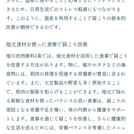
さらに、温泉に浸かることで心身ともにリフレッシュで
きるため、日常生活でのストレス軽減にもつながりま
旭川市の気候を利用した健康管理
す。このように、温泉を利用することで肩こりの根本的
地域特有の環境音を使ったリラクゼーショ
改善が期待できるのです。
ン
地元の動植物を使った肩こり解消法
地元食材を使った食事で肩こり改善
地域の観光資源を活用した健康増進
旭川市西御料1条では、地元食材を活用した食事で肩こり
地元住民が教える肩こり予防の知恵
を改善する方法があります。特に、鮭やホタテなどの海
産物には、筋肉の修復を促進する栄養素が豊富に含まれ
ています。また、大豆製品や野菜も多く摂取すること
で、筋肉の緊張を和らげることができます。地元で採れ
る新鮮な食材を使ったバランスの良い食事は、肩こりの
原因となる栄養不足を補い、体の内側から健康をサポー
トします。食事を通じて肩こりを改善し、さらに健康的
な生活を送るためには、栄養バランスを考慮したメニュ