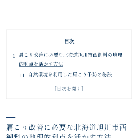
目次
肩こり改善に必要な北海道旭川市西御料の地理
的利点を活かす方法
自然環境を利用した肩こり予防の秘訣
寒暖差を活かした肩の血行促進法
地形を活用したウォーキングコース紹介
四季折々の景観を楽しむリラックス法
地域特有の温泉を利用した肩こり解消
肩こり改善に必要な北海道旭川市西
地元食材を使った食事で肩こり改善
御料の地理的利点を活かす方法
肩こりの原因を探る北海道旭川市西御料で効果