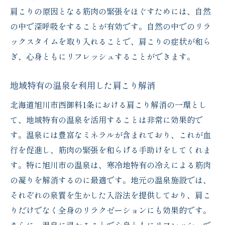
ーン
肩こりの原因となる筋肉の緊張をほぐすためには、自然
地域の歴史を活かした健康増進活動
の中で深呼吸をすることが有効です。自然の中でのリラ
ックスタイムを取り入れることで、肩こりの症状が和ら
日常生活に取り入れる肩こり改善の新たな活力
ぎ、心身ともにリフレッシュすることができます。
法
日常生活で無理なく続ける肩こり予防法
地域特有の温泉を利用した肩こり解消
習慣化しやすいリラクゼーションテクニッ
北海道旭川市西御料1条における肩こり解消の一環とし
ク
て、地域特有の温泉を活用することは非常に効果的で
家庭でできる簡単な肩こり解消法
す。温泉には豊富なミネラルが含まれており、これが血
親子で楽しむ肩こり改善アクティビティ
行を促進し、筋肉の緊張を和らげる手助けをしてくれま
自宅で行うセルフマッサージのすすめ
す。特に旭川市の温泉は、寒冷地特有の冷えによる筋肉
地域のスポーツクラブ活用で肩こり予防
の凝りを解消するのに最適です。地元の温泉施設では、
北海道旭川市の環境を活かした肩こり解消法の
それぞれの泉質を生かした入浴法を提供しており、肩こ
発見
りだけでなく全身のリラクゼーションにも効果的です。
地域の自然を活用したエクササイズ法