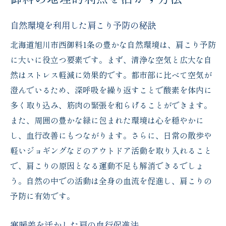
的なアプローチ
自然環境を利用した肩こり予防の秘訣
肩こりを引き起こす生活習慣とは
北海道旭川市西御料1条の豊かな自然環境は、肩こり予防
地域特有の肩こり原因を探る
に大いに役立つ要素です。まず、清浄な空気と広大な自
姿勢改善のための地元の特性を活かす
然はストレス軽減に効果的です。都市部に比べて空気が
ストレスと肩こりの関係を考察
澄んでいるため、深呼吸を繰り返すことで酸素を体内に
気候が影響する肩こりのメカニズム
多く取り込み、筋肉の緊張を和らげることができます。
肩こりを緩和するための心理的アプローチ
また、周囲の豊かな緑に包まれた環境は心を穏やかに
肩こりの早期改善に効果的な地元のストレッチ
し、血行改善にもつながります。さらに、日常の散歩や
法を実践
軽いジョギングなどのアウトドア活動を取り入れること
で、肩こりの原因となる運動不足も解消できるでしょ
初心者でも簡単にできるストレッチ法
う。自然の中での活動は全身の血流を促進し、肩こりの
地元の風景を眺めながらのストレッチ
予防に有効です。
肩甲骨を意識した効果的な運動
日常生活に取り入れるストレッチ法
寒暖差を活かした肩の血行促進法