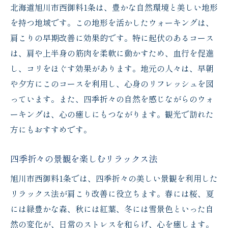
旭川の森林浴で心も身体もリフレッシュ
北海道旭川市西御料1条は、豊かな自然環境と美しい地形
地域の温泉で得られるリラクゼーション効
を持つ地域です。この地形を活かしたウォーキングは、
果
肩こりの早期改善に効果的です。特に起伏のあるコース
地元産の精油を用いたアロマテラピー
は、肩や上半身の筋肉を柔軟に動かすため、血行を促進
し、コリをほぐす効果があります。地元の人々は、早朝
地域のアーティストによる音楽療法
や夕方にこのコースを利用し、心身のリフレッシュを図
地元コミュニティとの交流でストレス解消
っています。また、四季折々の自然を感じながらのウォ
肩こりを根本から解消するための北海道旭川市
ーキングは、心の癒しにもつながります。観光で訪れた
西御料での取り組み
方にもおすすめです。
地域連携による肩こり改善プロジェクト
地元の専門家による講座やワークショップ
四季折々の景観を楽しむリラックス法
肩こり対策のための地域イベントの紹介
旭川市西御料1条では、四季折々の美しい景観を利用した
地域住民と協力して行う健康プロモーショ
リラックス法が肩こり改善に役立ちます。春には桜、夏
ン
には緑豊かな森、秋には紅葉、冬には雪景色といった自
地元の企業と協力した肩こり解消キャンペ
然の変化が、日常のストレスを和らげ、心を癒します。