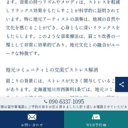
ます。音楽の持つリズムやメロディは、ストレスを軽減
しリラックス効果をもたらすことが科学的に証明されて
います。特に地元アーティストの演奏は、地域の自然や
文化を感じることができ、心身ともに深いリラックスを
もたらします。このような音楽療法は、肩こり改善の一
環として非常に効果的であり、地元文化との融合がユニ
ークな特徴です。
地元コミュニティとの交流でストレス解消
肩こりの背景には、ストレスが大きく関与していること
があります。北海道旭川市西御料1条では、地元コミュニ
ティとの交流を通じてストレス解消を図ることが奨励さ
090-6337-1095
れています。地域のイベントやワークショップに参加す
客様は留守番電話にご予約の旨をお伝え頂きましたら折り返しお電話させていただき
ることで、新たな人間関係を築き、心の安定を図ること
ができます。特に、共通の趣味を持つ人々との交流は、
お問い合わせ
WEB予約