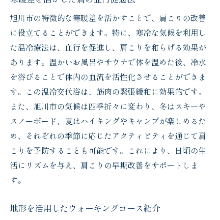
地元の専門家が教える肩こり緩和術
旭川市の特徴的な寒暖差を活かすことで、肩こりの改善
肩こりに効く朝のストレッチルーチン
に役立てることができます。特に、寒冷な気候を利用し
北海道旭川市西御料の独自療法で肩こりにアプ
た温冷療法は、血行を促進し、肩こりを和らげる効果が
ローチ
あります。温かいお風呂やサウナで体を温めた後、冷水
地域の伝統療法に基づく肩こり対策
を浴びることで体内の血流を活性化させることができま
地元のハーブを使ったセルフケア法
す。この温冷交代浴は、筋肉の緊張緩和に効果的です。
また、旭川市の気候は四季折々に変わり、冬はスキーや
旭川市ならではのマッサージ技術
スノーボード、夏はハイキングやキャンプが楽しめるた
地域のエネルギーを利用したヒーリング
め、それぞれの季節に応じたアクティビティを通じて肩
独自の温熱療法で肩を温める
こりを予防することも可能です。これにより、日頃の生
肩こりに効く気功法の紹介
活にリズムを与え、肩こりの早期改善をサポートしま
肩こり改善に必須の地元資源を活用したリラッ
す。
クス法
地元の自然を感じるリラクゼーション法
地形を活用したウォーキングコース紹介