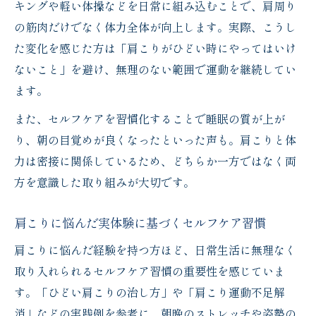
キングや軽い体操などを日常に組み込むことで、肩周り
践法
の筋肉だけでなく体力全体が向上します。実際、こうし
肩こり改善へ導く有酸素運動のコツと注意
た変化を感じた方は「肩こりがひどい時にやってはいけ
点
ないこと」を避け、無理のない範囲で運動を継続してい
肩こり血流改善を促す有酸素運動のメリッ
ます。
ト
また、セルフケアを習慣化することで睡眠の質が上が
肩こりと体力アップを叶える運動のポイン
り、朝の目覚めが良くなったといった声も。肩こりと体
ト
力は密接に関係しているため、どちらか一方ではなく両
肩こり体力アップの簡単セルフケア術
方を意識した取り組みが大切です。
肩こり体力アップに効く簡単セルフケアの
方法
肩こりに悩んだ実体験に基づくセルフケア習慣
肩こりを和らげるお手軽ストレッチ術を紹
肩こりに悩んだ経験を持つ方ほど、日常生活に無理なく
介
取り入れられるセルフケア習慣の重要性を感じていま
肩こり体力アップのための自宅ケアのコツ
す。「ひどい肩こりの治し方」や「肩こり運動不足解
消」などの実践例を参考に、朝晩のストレッチや姿勢の
肩こりセルフケア習慣で毎日を快適に過ご