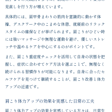
見直しを行う方が増えています。
す
肩こり体力アップに役立つ日常動作のポイ
具体的には、肩甲骨まわりの筋肉を意識的に動かす体
ント
操、デスクワーク中のこまめな休憩、就寝前のリラック
悪化を防ぐ肩こり対策と注意ポイント
スタイムの確保などが挙げられます。肩こりがひどい時
には強いマッサージや無理な運動を避け、優しいストレ
肩こり悪化を防ぐための生活習慣の見直し
ッチや温めるケアを中心にするのがポイントです。
術
肩こりがひどい時に避けるべき行動と対策
また、肩こり重症度チェックを活用して自身の状態を把
法
握し、症状に合わせてケア方法を選ぶことで、無理なく
続けられる習慣作りが可能になります。自身に合ったセ
肩こり重症度チェックと早めのケアの重要
ルフケアを見つけて継続することが、肩こり改善と体力
性
アップの近道です。
肩こり体力アップを妨げるNG習慣に注意
肩こり対策で大切な悪化予防と体力維持方
肩こり体力アップの効果を実感した日常の工夫
法
肩こり体力アップの効果を実感している方々は、日常生