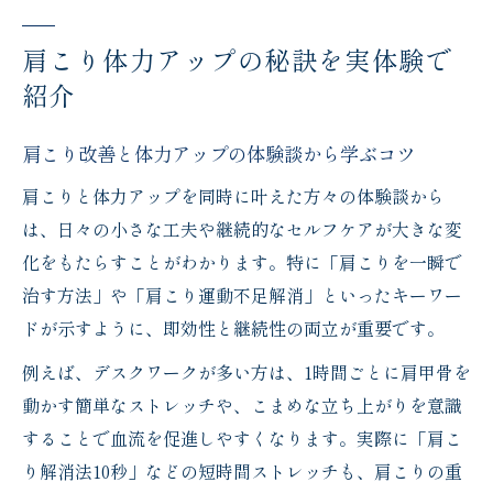
習慣
肩こり体力アップの効果を実感した日常の
肩こり体力アップの秘訣を実体験で
工夫
紹介
肩こりが軽くなる体力アップの実践例を紹
肩こり改善と体力アップの体験談から学ぶコツ
介
一瞬で楽にする肩こり解消法を解説
肩こりと体力アップを同時に叶えた方々の体験談から
肩こりを一瞬で楽にする即効解消法のコツ
は、日々の小さな工夫や継続的なセルフケアが大きな変
化をもたらすことがわかります。特に「肩こりを一瞬で
肩こり解消法10秒で感じる効果的なセルフ
治す方法」や「肩こり運動不足解消」といったキーワー
ケア
ドが示すように、即効性と継続性の両立が重要です。
肩こり体力アップに繋がる簡単リセット方
法
例えば、デスクワークが多い方は、1時間ごとに肩甲骨を
動かす簡単なストレッチや、こまめな立ち上がりを意識
肩こりがひどい時に避けたいNG行動と対策
することで血流を促進しやすくなります。実際に「肩こ
肩こり解消法で血流を促すおすすめの動き
り解消法10秒」などの短時間ストレッチも、肩こりの重
方