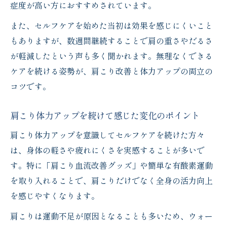
症度が高い方におすすめされています。
運動不足と肩こりの関係を詳しく知る
また、セルフケアを始めた当初は効果を感じにくいこと
肩こりと運動不足の密接な関係を解説しま
もありますが、数週間継続することで肩の重さやだるさ
す
が軽減したという声も多く聞かれます。無理なくできる
肩こり体力アップに欠かせない運動不足対
ケアを続ける姿勢が、肩こり改善と体力アップの両立の
策
コツです。
肩こり運動不足解消で根本から改善する方
法
肩こり体力アップを続けて感じた変化のポイント
肩こり原因の一つ運動不足を見直すポイン
肩こり体力アップを意識してセルフケアを続けた方々
ト
は、身体の軽さや疲れにくさを実感することが多いで
肩こり体力アップのための効果的な運動習
す。特に「肩こり血流改善グッズ」や簡単な有酸素運動
慣
を取り入れることで、肩こりだけでなく全身の活力向上
有酸素運動が肩こり改善に与える効果
を感じやすくなります。
肩こりに有酸素運動が効果的な理由を解説
肩こりは運動不足が原因となることも多いため、ウォー
肩こり体力アップに重要な有酸素運動の実